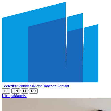
Tooted
Projektiklaas
Meist
Transport
Kontakt
·
·
·
ET
EN
FI
RU
Küsi pakkumist