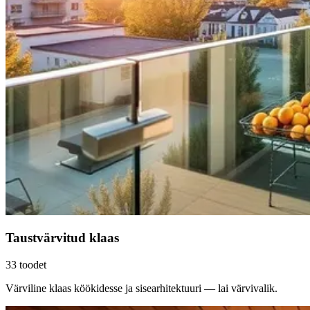
Taustvärvitud klaas
33
toodet
Värviline klaas köökidesse ja sisearhitektuuri — lai värvivalik.