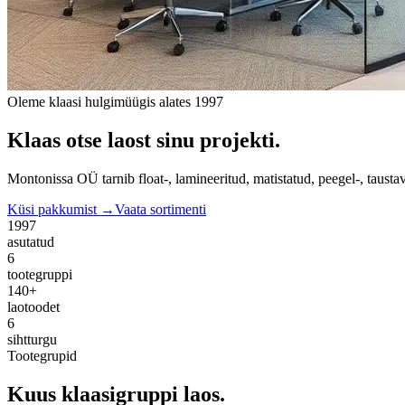
Oleme klaasi hulgimüügis alates 1997
Klaas otse laost sinu projekti.
Montonissa OÜ tarnib float-, lamineeritud, matistatud, peegel-, taustav
Küsi pakkumist →
Vaata sortimenti
1997
asutatud
6
tootegruppi
140+
laotoodet
6
sihtturgu
Tootegrupid
Kuus klaasigruppi laos.