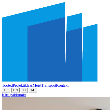
Tooted
Projektiklaas
Meist
Transport
Kontakt
·
·
·
ET
EN
FI
RU
Küsi pakkumist