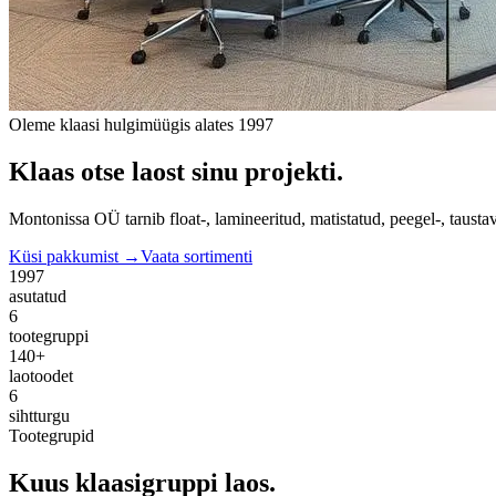
Oleme klaasi hulgimüügis alates 1997
Klaas otse laost sinu projekti.
Montonissa OÜ tarnib float-, lamineeritud, matistatud, peegel-, taustav
Küsi pakkumist →
Vaata sortimenti
1997
asutatud
6
tootegruppi
140+
laotoodet
6
sihtturgu
Tootegrupid
Kuus klaasigruppi laos.