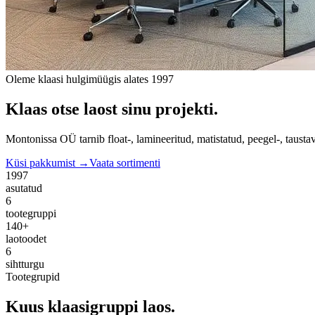
Oleme klaasi hulgimüügis alates 1997
Klaas otse laost sinu projekti.
Montonissa OÜ tarnib float-, lamineeritud, matistatud, peegel-, taustav
Küsi pakkumist →
Vaata sortimenti
1997
asutatud
6
tootegruppi
140+
laotoodet
6
sihtturgu
Tootegrupid
Kuus klaasigruppi laos.