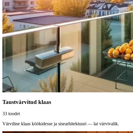
Taustvärvitud klaas
33
toodet
Värviline klaas köökidesse ja sisearhitektuuri — lai värvivalik.