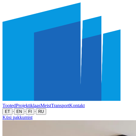
Tooted
Projektiklaas
Meist
Transport
Kontakt
·
·
·
ET
EN
FI
RU
Küsi pakkumist