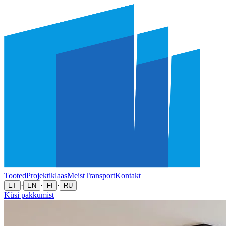
Tooted
Projektiklaas
Meist
Transport
Kontakt
·
·
·
ET
EN
FI
RU
Küsi pakkumist