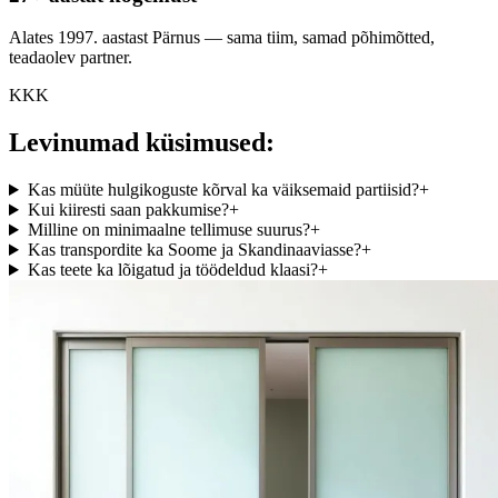
Alates 1997. aastast Pärnus — sama tiim, samad põhimõtted,
teadaolev partner.
KKK
Levinumad küsimused:
Kas müüte hulgikoguste kõrval ka väiksemaid partiisid?
+
Kui kiiresti saan pakkumise?
+
Milline on minimaalne tellimuse suurus?
+
Kas transpordite ka Soome ja Skandinaaviasse?
+
Kas teete ka lõigatud ja töödeldud klaasi?
+