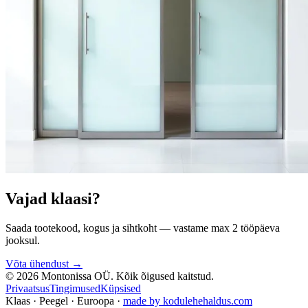
Vajad klaasi?
Saada tootekood, kogus ja sihtkoht — vastame max 2 tööpäeva
jooksul.
Võta ühendust →
©
2026
Montonissa OÜ.
Kõik õigused kaitstud.
Privaatsus
Tingimused
Küpsised
Klaas · Peegel · Euroopa
·
made by kodulehehaldus.com