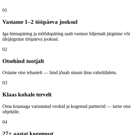
01
Vastame 1–2 tööpäeva jooksul
Iga hinnapäring ja mõõdupäring saab vastuse hiljemalt järgmise või
ülejärgmise tööpäeva jooksul.
02
Otsehind tootjalt
Ostame otse tehastelt — hind jõuab sinuni ilma vahelülideta.
03
Klaas kohale tervelt
Oma kraanaga varustatud veokid ja kogenud partnerid — tarne otse
objektile.
04
27+ aastat kogemust