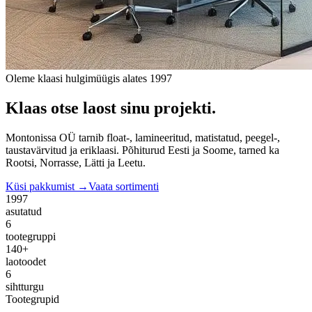
Oleme klaasi hulgimüügis alates 1997
Klaas otse laost sinu projekti.
Montonissa OÜ tarnib float-, lamineeritud, matistatud, peegel-,
taustavärvitud ja eriklaasi. Põhiturud Eesti ja Soome, tarned ka
Rootsi, Norrasse, Lätti ja Leetu.
Küsi pakkumist →
Vaata sortimenti
1997
asutatud
6
tootegruppi
140+
laotoodet
6
sihtturgu
Tootegrupid