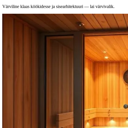
Värviline klaas köökidesse ja sisearhitektuuri — lai värvivalik.